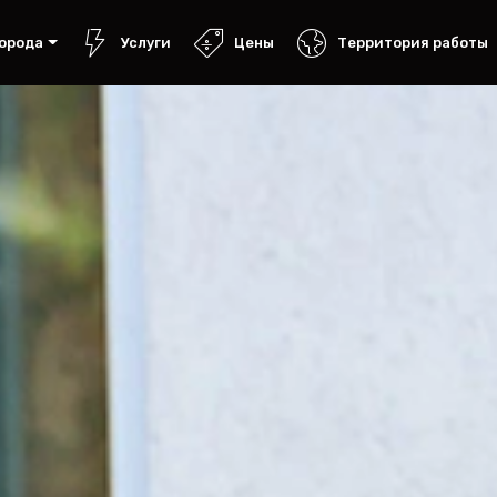
орода
Услуги
Цены
Территория работы