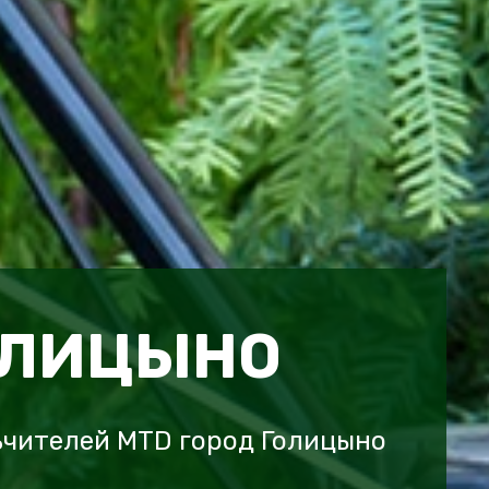
ОЛИЦЫНО
ьчителей MTD город Голицыно